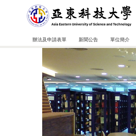
跳
到
主
要
內
容
辦法及申請表單
新聞公告
單位簡介
區