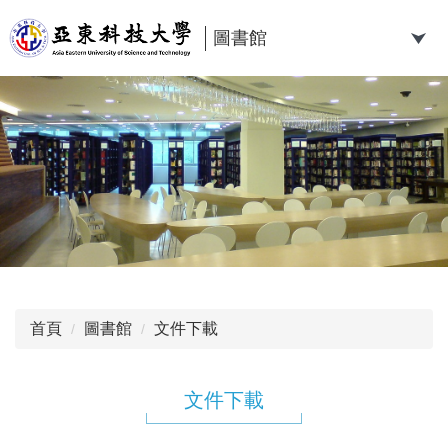
跳
到
圖書館
主
要
內
容
區
首頁
圖書館
文件下載
文件下載