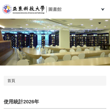
跳
到
圖書館
主
要
內
容
區
首頁
使用統計2026年