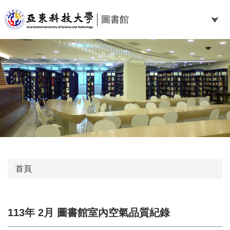
跳
到
圖書館
主
要
內
容
區
首頁
113年 2月 圖書館室內空氣品質紀錄