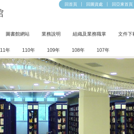
回首頁
回圖資處
回亞東首頁
館
圖書館網站
業務說明
組織及業務職掌
文件下
111年
110年
109年
108年
107年