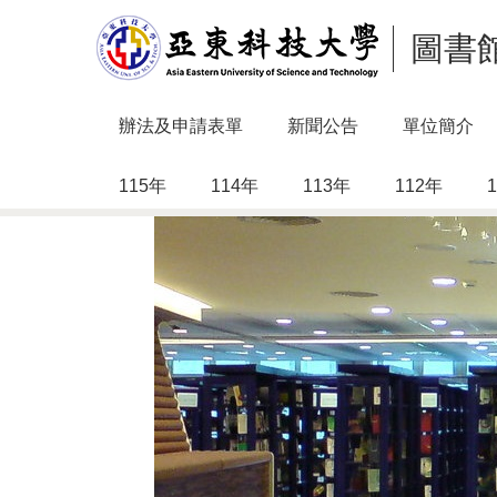
跳
圖書
到
主
要
內
辦法及申請表單
新聞公告
單位簡介
容
區
115年
114年
113年
112年