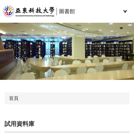
跳
到
圖書館
主
要
內
容
區
首頁
試用資料庫