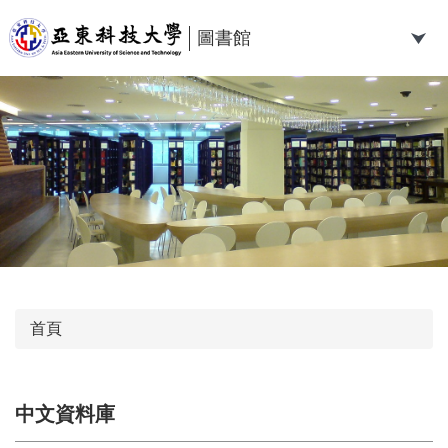
跳
到
圖書館
主
要
內
容
區
首頁
中文資料庫