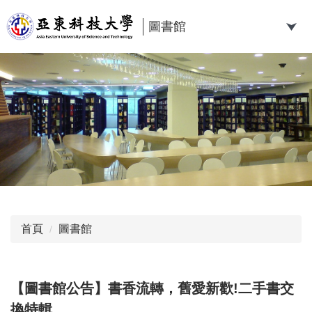
跳
到
圖書館
主
要
內
容
區
首頁
圖書館
【圖書館公告】書香流轉，舊愛新歡!二手書交
換特輯