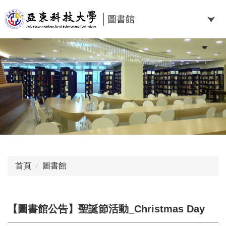
跳
到
圖書館
主
要
內
容
區
首頁
圖書館
【圖書館公告】聖誕節活動_Christmas Day