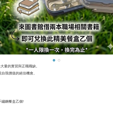
供大量的實習與正職職缺。
現自我價值的絕佳機會。
不鏽鋼餐盒乙個!