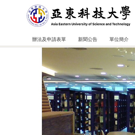
跳
到
主
要
內
容
辦法及申請表單
新聞公告
單位簡介
區