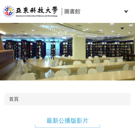
跳
到
圖書館
主
要
內
容
區
首頁
最新公播版影片