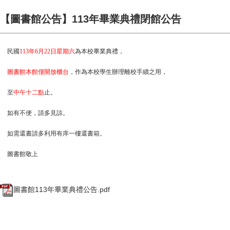
【圖書館公告】113年畢業典禮閉館公告
民國
113
年6月22日星期六
為本校畢業典禮，
圖書館本館僅開放櫃台
，作為本校學生辦理離校手續之用，
至
中午十二點
止。
如有不便，請多見諒。
如需還書請多利用有庠一樓還書箱。
圖書館敬上
圖書館113年畢業典禮公告.pdf